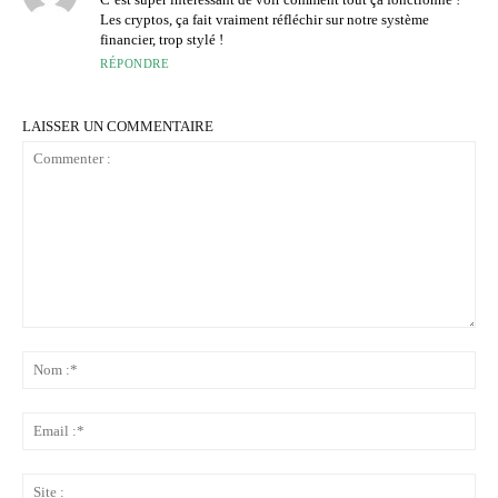
Les cryptos, ça fait vraiment réfléchir sur notre système
financier, trop stylé !
RÉPONDRE
LAISSER UN COMMENTAIRE
Commenter
:
No
:*
Ema
:*
Sit