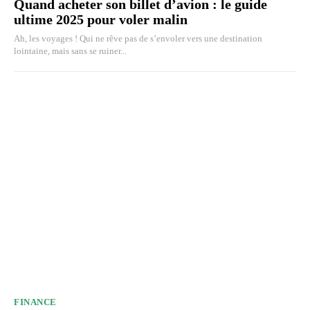
Quand acheter son billet d’avion : le guide
ultime 2025 pour voler malin
Ah, les voyages ! Qui ne rêve pas de s’envoler vers une destination
lointaine, mais sans se ruiner...
FINANCE