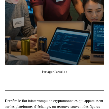
Partager l'article :
Facebook
X
Pinterest
WhatsApp
Derrière le flot ininterrompu de cryptomonnaies qui apparaissent
sur les plateformes d’échange, on retrouve souvent des figures