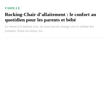
FAMILLE
Rocking-Chair d’allaitement : le confort au
quotidien pour les parents et bébé
Le retour à la maison avec un nouveau-né change vite le rythme des
journées. Entre les tétées, les...