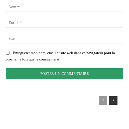
:
No
:*
Ema
:*
Sit
:
Enregistrer mon nom, email et site web dans ce navigateur pour la
prochaine fois que je commenterai.