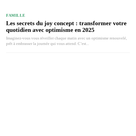
FAMILLE
Les secrets du joy concept : transformer votre
quotidien avec optimisme en 2025
Imaginez-vous vous réveiller chaque matin avec un optimisme renouvelé,
prêt à embrasser la journée qui vous attend. C’est...