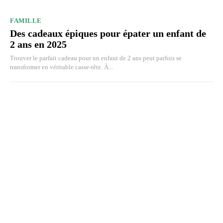
FAMILLE
Des cadeaux épiques pour épater un enfant de
2 ans en 2025
Trouver le parfait cadeau pour un enfant de 2 ans peut parfois se
transformer en véritable casse-tête. À...