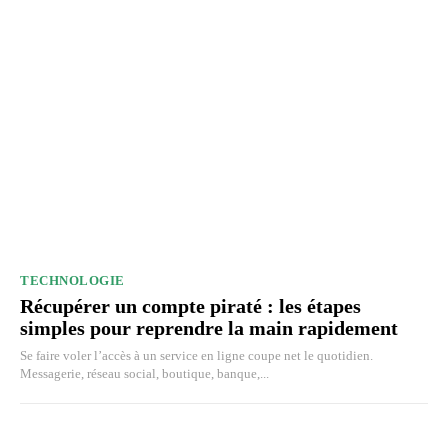
TECHNOLOGIE
Récupérer un compte piraté : les étapes
simples pour reprendre la main rapidement
Se faire voler l’accès à un service en ligne coupe net le quotidien.
Messagerie, réseau social, boutique, banque,...