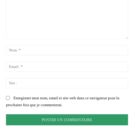
Commenter
:
No
:*
Ema
:*
Sit
:
Enregistrer mon nom, email et site web dans ce navigateur pour la
prochaine fois que je commenterai.