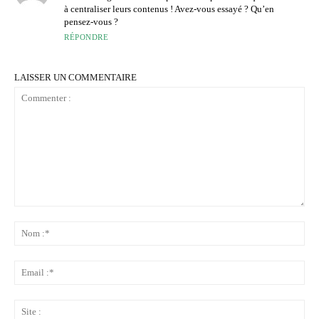
à centraliser leurs contenus ! Avez-vous essayé ? Qu’en
pensez-vous ?
RÉPONDRE
LAISSER UN COMMENTAIRE
Commenter
:
No
:*
Ema
:*
Sit