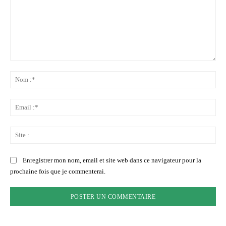
Commenter
:
No
:*
Ema
:*
Sit
:
Enregistrer mon nom, email et site web dans ce navigateur pour la
prochaine fois que je commenterai.