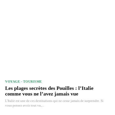
VOYAGE - TOURISME
Les plages secrètes des Pouilles : l’Italie
comme vous ne l’avez jamais vue
L'Italie est une de ces destinations qui ne cesse jamais de surprendre. Si
vous pensez avoir tout vu,...