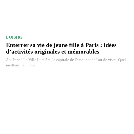
LOISIRS
Enterrer sa vie de jeune fille à Paris : idées
d’activités originales et mémorables
Ah, Paris ! La Ville Lumière, la capitale de l'amour et de l'art de vivre. Quel
meilleur lieu pour...