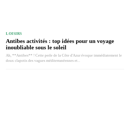
LOISIRS
Antibes activités : top idées pour un voyage
inoubliable sous le soleil
Ah, **Antibes** ! Cette perle de la Côte d'Azur évoque immédiatement le
doux clapotis des vagues méditerranéennes et...