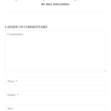
de mes rencontres.
LAISSER UN COMMENTAIRE
Commenter
:
No
:*
Ema
:*
Sit