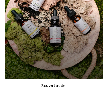
Partager l'article :
Facebook
X
Pinterest
WhatsApp