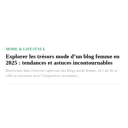
MODE & LIFESTYLE
Explorer les trésors mode d’un blog femme en
2025 : tendances et astuces incontournables
Bienvenue dans l'univers captivant des blogs mode femme, où l’art de se
vêtir se rencontre avec l’inspiration incessante...