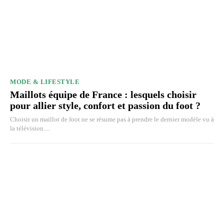
MODE & LIFESTYLE
Maillots équipe de France : lesquels choisir
pour allier style, confort et passion du foot ?
Choisir un maillot de foot ne se résume pas à prendre le dernier modèle vu à
la télévision....