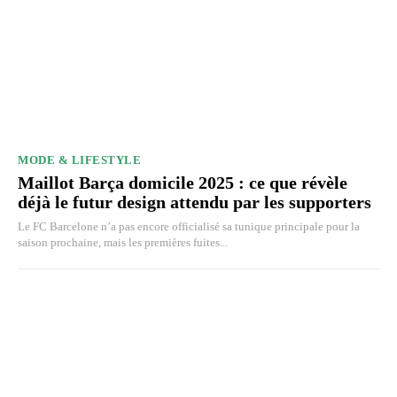
MODE & LIFESTYLE
Maillot Barça domicile 2025 : ce que révèle
déjà le futur design attendu par les supporters
Le FC Barcelone n’a pas encore officialisé sa tunique principale pour la
saison prochaine, mais les premières fuites...