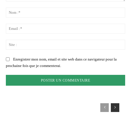
Commenter
:
No
:*
Ema
:*
Sit
:
Enregistrer mon nom, email et site web dans ce navigateur pour la
prochaine fois que je commenterai.