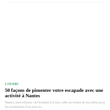
LOISIRS
50 façons de pimenter votre escapade avec une
activité à Nantes
Nantes, merveilleuse cité bordant la Loire, offre un terrain de jeu infini pour
les aventuriers d’un jour ou...