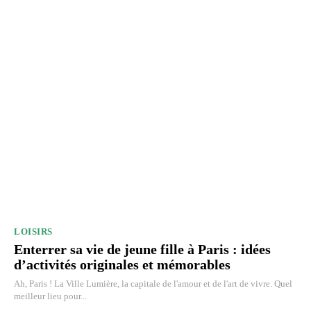
LOISIRS
Enterrer sa vie de jeune fille à Paris : idées
d’activités originales et mémorables
Ah, Paris ! La Ville Lumière, la capitale de l'amour et de l'art de vivre. Quel
meilleur lieu pour...