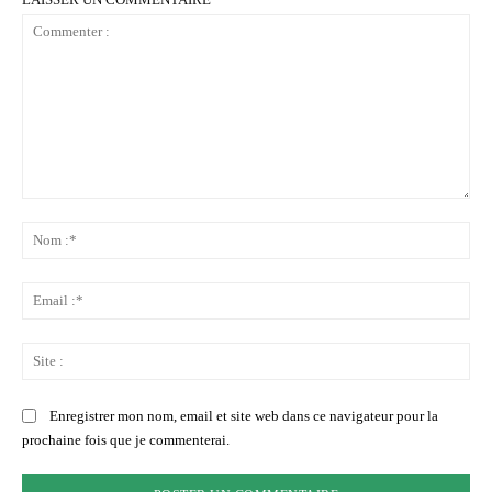
Commenter
:
No
:*
Ema
:*
Sit
:
Enregistrer mon nom, email et site web dans ce navigateur pour la
prochaine fois que je commenterai.