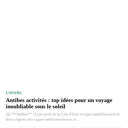
LOISIRS
Antibes activités : top idées pour un voyage
inoubliable sous le soleil
Ah, **Antibes** ! Cette perle de la Côte d'Azur évoque immédiatement le
doux clapotis des vagues méditerranéennes et...