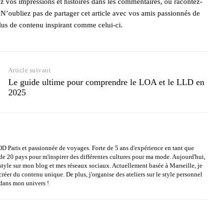
ez vos impressions et histoires dans les commentaires, ou racontez-
N’oubliez pas de partager cet article avec vos amis passionnés de
lus de contenu inspirant comme celui-ci.
Article suivant
Le guide ultime pour comprendre le LOA et le LLD en
2025
OD Paris et passionnée de voyages. Forte de 5 ans d'expérience en tant que
s de 20 pays pour m'inspirer des différentes cultures pour ma mode. Aujourd'hui,
estyle sur mon blog et mes réseaux sociaux. Actuellement basée à Marseille, je
éer du contenu unique. De plus, j'organise des ateliers sur le style personnel
dans mon univers !