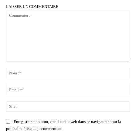
LAISSER UN COMMENTAIRE
Commenter
:
No
:*
Ema
:*
Sit
:
Enregistrer mon nom, email et site web dans ce navigateur pour la
prochaine fois que je commenterai.