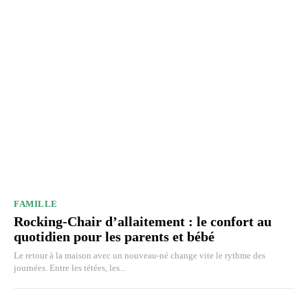
FAMILLE
Rocking-Chair d’allaitement : le confort au
quotidien pour les parents et bébé
Le retour à la maison avec un nouveau-né change vite le rythme des
journées. Entre les tétées, les...