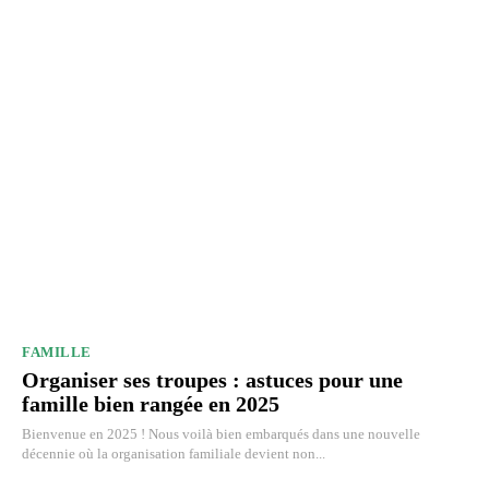
FAMILLE
Organiser ses troupes : astuces pour une
famille bien rangée en 2025
Bienvenue en 2025 ! Nous voilà bien embarqués dans une nouvelle
décennie où la organisation familiale devient non...