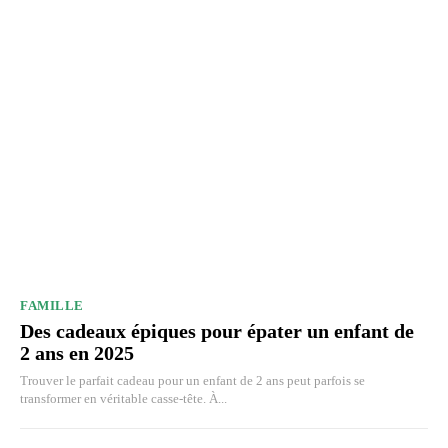
FAMILLE
Des cadeaux épiques pour épater un enfant de
2 ans en 2025
Trouver le parfait cadeau pour un enfant de 2 ans peut parfois se
transformer en véritable casse-tête. À...