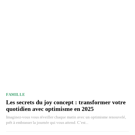
FAMILLE
Les secrets du joy concept : transformer votre
quotidien avec optimisme en 2025
Imaginez-vous vous réveiller chaque matin avec un optimisme renouvelé,
prêt à embrasser la journée qui vous attend. C’est...