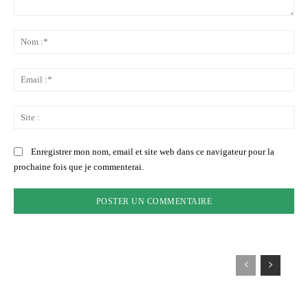
Commenter
:
No
:*
Ema
:*
Sit
:
Enregistrer mon nom, email et site web dans ce navigateur pour la
prochaine fois que je commenterai.