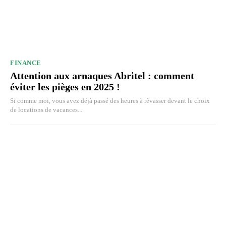
FINANCE
Attention aux arnaques Abritel : comment
éviter les pièges en 2025 !
Si comme moi, vous avez déjà passé des heures à rêvasser devant le choix
de locations de vacances...