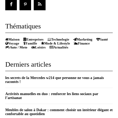
Thématiques
Maison
Entreprises
Technologie
Marketing
Santé
Voyage
Famille
Mode & Lifestyle
Finance
Auto / Moto
Loisirs
Actualités
Derniers articles
les secrets de la Mercedes w214 que personne ne vous a jamais
racontés !
Activités manuelles en duo : renforcer les liens sociaux par
l’artisanat
Meubles de salon à Dakar : comment choisir un intérieur élégant et
confortable au quotidien