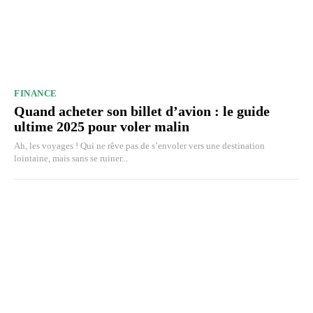
FINANCE
Quand acheter son billet d’avion : le guide
ultime 2025 pour voler malin
Ah, les voyages ! Qui ne rêve pas de s’envoler vers une destination
lointaine, mais sans se ruiner...