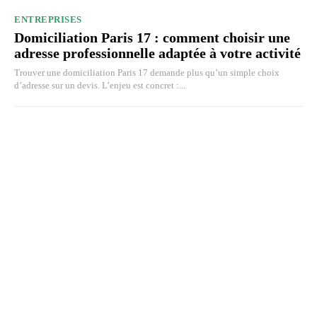
ENTREPRISES
Domiciliation Paris 17 : comment choisir une
adresse professionnelle adaptée à votre activité
Trouver une domiciliation Paris 17 demande plus qu’un simple choix
d’adresse sur un devis. L’enjeu est concret :...