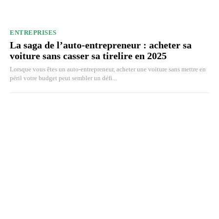
ENTREPRISES
La saga de l’auto-entrepreneur : acheter sa
voiture sans casser sa tirelire en 2025
Lorsque vous êtes un auto-entrepreneur, acheter une voiture sans mettre en
péril votre budget peut sembler un défi...