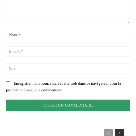
Commenter
:
No
:*
Ema
:*
Sit
:
Enregistrer mon nom, email et site web dans ce navigateur pour la
prochaine fois que je commenterai.