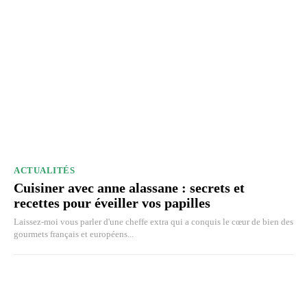
ACTUALITÉS
Cuisiner avec anne alassane : secrets et
recettes pour éveiller vos papilles
Laissez-moi vous parler d'une cheffe extra qui a conquis le cœur de bien des
gourmets français et européens...