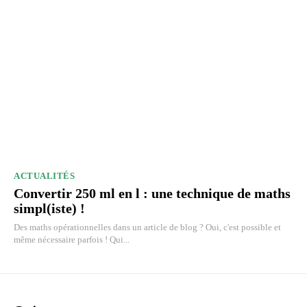
ACTUALITÉS
Convertir 250 ml en l : une technique de maths
simpl(iste) !
Des maths opérationnelles dans un article de blog ? Oui, c'est possible et
même nécessaire parfois ! Qui...