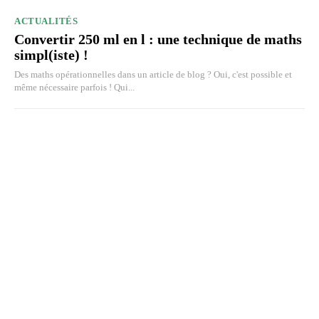
ACTUALITÉS
Convertir 250 ml en l : une technique de maths
simpl(iste) !
Des maths opérationnelles dans un article de blog ? Oui, c'est possible et
même nécessaire parfois ! Qui...