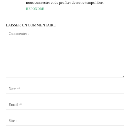
nous connecter et de profiter de notre temps libre.
RÉPONDRE
LAISSER UN COMMENTAIRE
Commenter
:
No
:*
Ema
:*
Sit
: