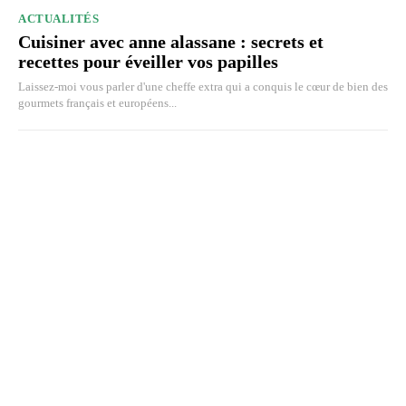
ACTUALITÉS
Cuisiner avec anne alassane : secrets et
recettes pour éveiller vos papilles
Laissez-moi vous parler d'une cheffe extra qui a conquis le cœur de bien des
gourmets français et européens...