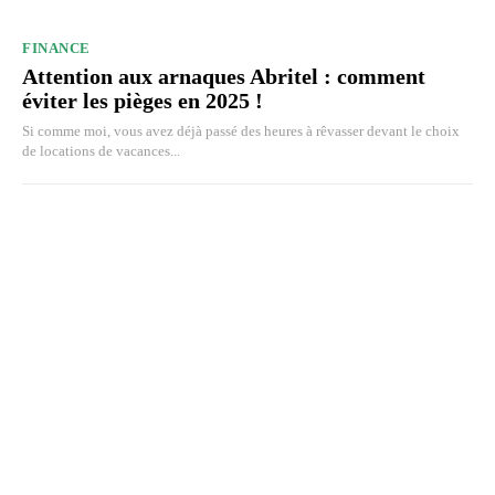
FINANCE
Attention aux arnaques Abritel : comment
éviter les pièges en 2025 !
Si comme moi, vous avez déjà passé des heures à rêvasser devant le choix
de locations de vacances...