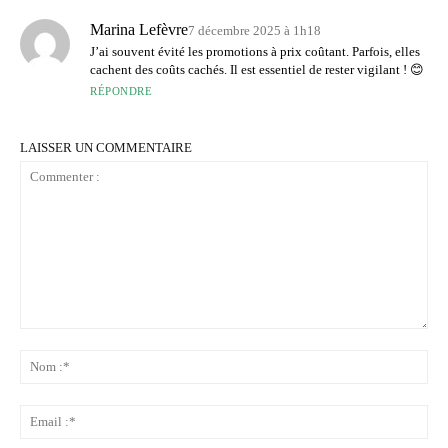
Marina Lefèvre
7 décembre 2025 à 1h18
J’ai souvent évité les promotions à prix coûtant. Parfois, elles
cachent des coûts cachés. Il est essentiel de rester vigilant ! 😊
RÉPONDRE
LAISSER UN COMMENTAIRE
Commenter
:
No
:*
Ema
:*