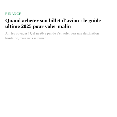
FINANCE
Quand acheter son billet d’avion : le guide
ultime 2025 pour voler malin
Ah, les voyages ! Qui ne rêve pas de s’envoler vers une destination
lointaine, mais sans se ruiner...