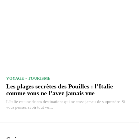
VOYAGE - TOURISME
Les plages secrètes des Pouilles : l’Italie
comme vous ne l’avez jamais vue
L'Italie est une de ces destinations qui ne cesse jamais de surprendre. Si
vous pensez avoir tout vu,...