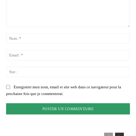
Commenter
:
No
:*
Ema
:*
Sit
:
Enregistrer mon nom, email et site web dans ce navigateur pour la
prochaine fois que je commenterai.