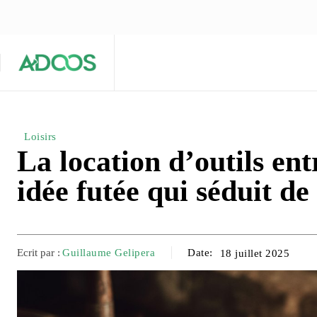
ÉQUIPE ÉDITORIALE
ARTICLES POPULAIRES 🔥
A PROPOS
Maison
Entreprises
Tech
Loisirs
La location d’outils ent
idée futée qui séduit de
Ecrit par :
Guillaume Gelipera
Date:
18 juillet 2025