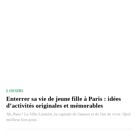
LOISIRS
Enterrer sa vie de jeune fille à Paris : idées
d’activités originales et mémorables
Ah, Paris ! La Ville Lumière, la capitale de l'amour et de l'art de vivre. Quel
meilleur lieu pour...