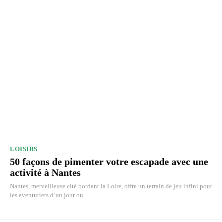
LOISIRS
50 façons de pimenter votre escapade avec une
activité à Nantes
Nantes, merveilleuse cité bordant la Loire, offre un terrain de jeu infini pour
les aventuriers d’un jour ou...