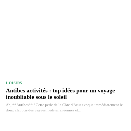
LOISIRS
Antibes activités : top idées pour un voyage
inoubliable sous le soleil
Ah, **Antibes** ! Cette perle de la Côte d'Azur évoque immédiatement le
doux clapotis des vagues méditerranéennes et...