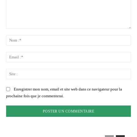
Commenter
:
No
:*
Ema
:*
Sit
:
Enregistrer mon nom, email et site web dans ce navigateur pour la
prochaine fois que je commenterai.