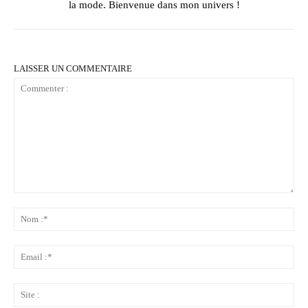
la mode. Bienvenue dans mon univers !
LAISSER UN COMMENTAIRE
Commenter
:
No
:*
Ema
:*
Sit
: