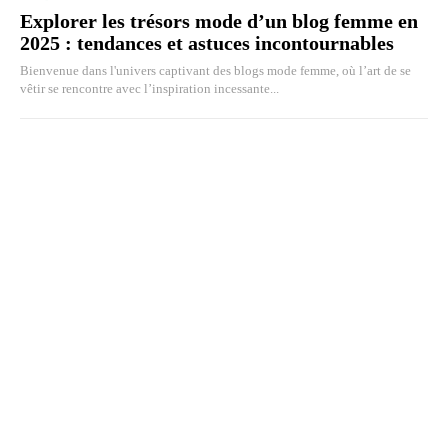
Explorer les trésors mode d’un blog femme en
2025 : tendances et astuces incontournables
Bienvenue dans l'univers captivant des blogs mode femme, où l’art de se
vêtir se rencontre avec l’inspiration incessante...