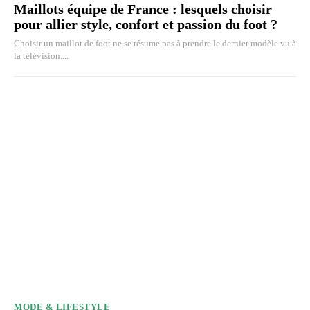
Maillots équipe de France : lesquels choisir
pour allier style, confort et passion du foot ?
Choisir un maillot de foot ne se résume pas à prendre le dernier modèle vu à
la télévision....
MODE & LIFESTYLE