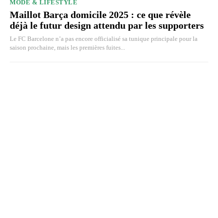
MODE & LIFESTYLE
Maillot Barça domicile 2025 : ce que révèle
déjà le futur design attendu par les supporters
Le FC Barcelone n’a pas encore officialisé sa tunique principale pour la
saison prochaine, mais les premières fuites...