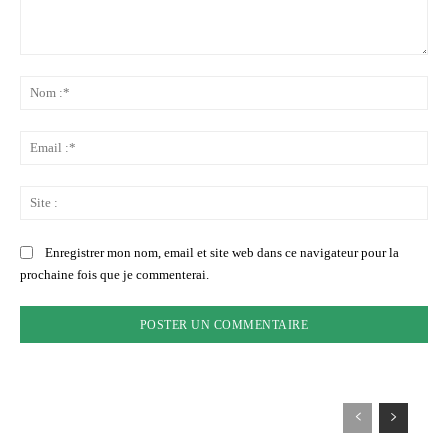
Commenter
:
No
:*
Ema
:*
Sit
:
Enregistrer mon nom, email et site web dans ce navigateur pour la
prochaine fois que je commenterai.