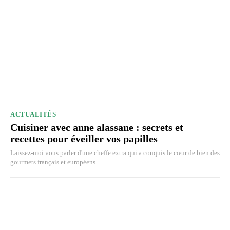
ACTUALITÉS
Cuisiner avec anne alassane : secrets et
recettes pour éveiller vos papilles
Laissez-moi vous parler d'une cheffe extra qui a conquis le cœur de bien des
gourmets français et européens...