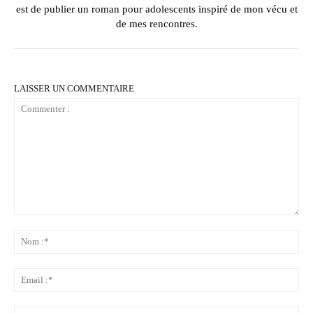
est de publier un roman pour adolescents inspiré de mon vécu et
de mes rencontres.
LAISSER UN COMMENTAIRE
Commenter
:
No
:*
Ema
:*