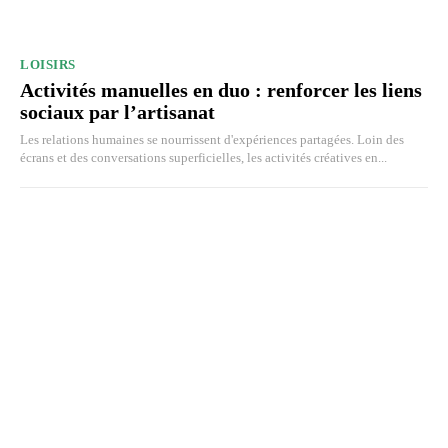
LOISIRS
Activités manuelles en duo : renforcer les liens
sociaux par l’artisanat
Les relations humaines se nourrissent d'expériences partagées. Loin des
écrans et des conversations superficielles, les activités créatives en...