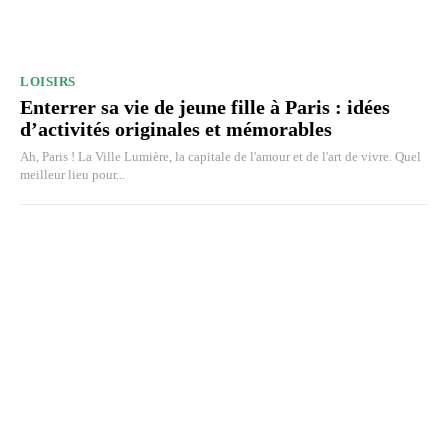
LOISIRS
Enterrer sa vie de jeune fille à Paris : idées
d’activités originales et mémorables
Ah, Paris ! La Ville Lumière, la capitale de l'amour et de l'art de vivre. Quel
meilleur lieu pour...