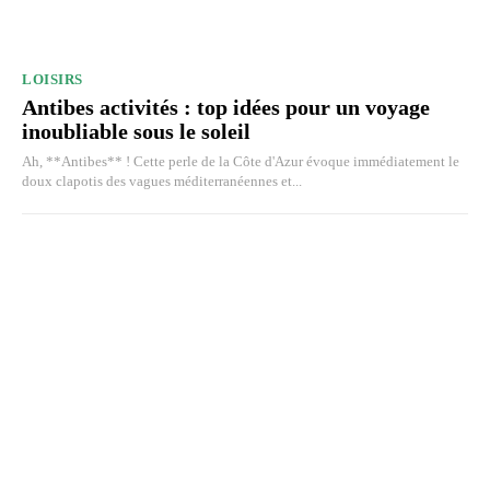
LOISIRS
Antibes activités : top idées pour un voyage
inoubliable sous le soleil
Ah, **Antibes** ! Cette perle de la Côte d'Azur évoque immédiatement le
doux clapotis des vagues méditerranéennes et...