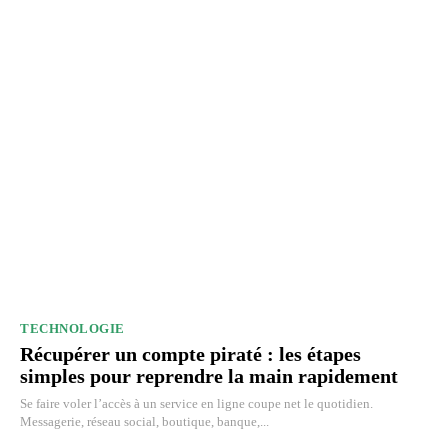
TECHNOLOGIE
Récupérer un compte piraté : les étapes
simples pour reprendre la main rapidement
Se faire voler l’accès à un service en ligne coupe net le quotidien.
Messagerie, réseau social, boutique, banque,...