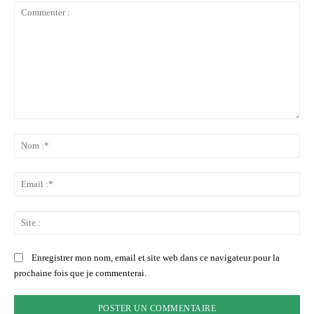
Commenter
:
No
:*
Ema
:*
Sit
:
Enregistrer mon nom, email et site web dans ce navigateur pour la
prochaine fois que je commenterai.