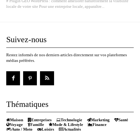
# Plugin GEO WordPress : comment améliorer naturellement la visibilité
locale de votre site Pour une entreprise locale, apparaître...
Suivez-nous
Restez informés de nos derniers articles directement sur vos plateformes
médias préférées.
Thématiques
Maison
Entreprises
Technologie
Marketing
Santé
Voyage
Famille
Mode & Lifestyle
Finance
Auto / Moto
Loisirs
Actualités