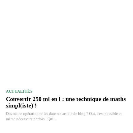
ACTUALITÉS
Convertir 250 ml en l : une technique de maths
simpl(iste) !
Des maths opérationnelles dans un article de blog ? Oui, c'est possible et
même nécessaire parfois ! Qui...