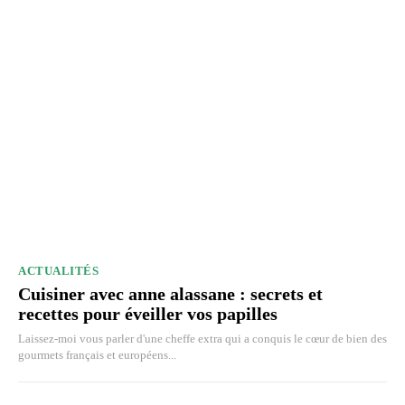
ACTUALITÉS
Cuisiner avec anne alassane : secrets et
recettes pour éveiller vos papilles
Laissez-moi vous parler d'une cheffe extra qui a conquis le cœur de bien des
gourmets français et européens...