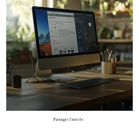
Partager l'article :
Facebook
X
Pinterest
WhatsApp