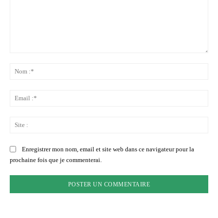
Commenter
:
No
:*
Ema
:*
Sit
:
Enregistrer mon nom, email et site web dans ce navigateur pour la
prochaine fois que je commenterai.