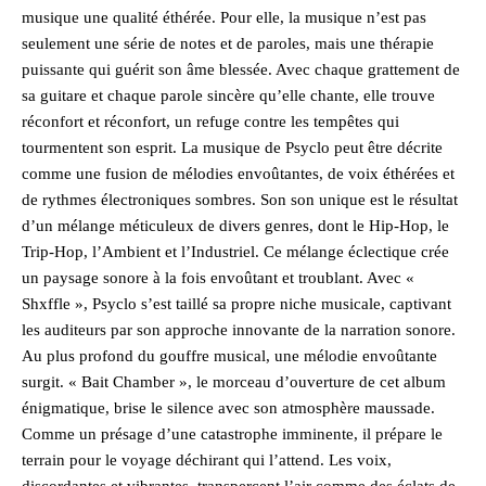
musique une qualité éthérée. Pour elle, la musique n’est pas
seulement une série de notes et de paroles, mais une thérapie
puissante qui guérit son âme blessée. Avec chaque grattement de
sa guitare et chaque parole sincère qu’elle chante, elle trouve
réconfort et réconfort, un refuge contre les tempêtes qui
tourmentent son esprit. La musique de Psyclo peut être décrite
comme une fusion de mélodies envoûtantes, de voix éthérées et
de rythmes électroniques sombres. Son son unique est le résultat
d’un mélange méticuleux de divers genres, dont le Hip-Hop, le
Trip-Hop, l’Ambient et l’Industriel. Ce mélange éclectique crée
un paysage sonore à la fois envoûtant et troublant. Avec «
Shxffle », Psyclo s’est taillé sa propre niche musicale, captivant
les auditeurs par son approche innovante de la narration sonore.
Au plus profond du gouffre musical, une mélodie envoûtante
surgit. « Bait Chamber », le morceau d’ouverture de cet album
énigmatique, brise le silence avec son atmosphère maussade.
Comme un présage d’une catastrophe imminente, il prépare le
terrain pour le voyage déchirant qui l’attend. Les voix,
discordantes et vibrantes, transpercent l’air comme des éclats de