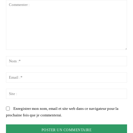
Commenter
:
No
:*
Ema
:*
Sit
:
Enregistrer mon nom, email et site web dans ce navigateur pour la
prochaine fois que je commenterai.