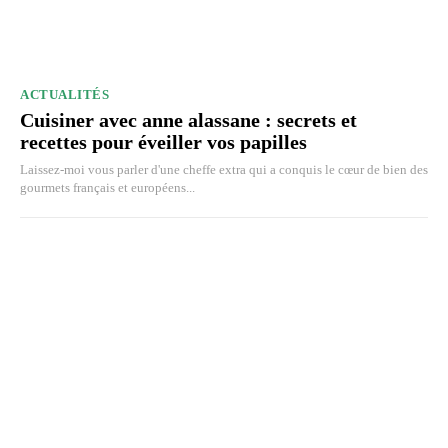
ACTUALITÉS
Cuisiner avec anne alassane : secrets et
recettes pour éveiller vos papilles
Laissez-moi vous parler d'une cheffe extra qui a conquis le cœur de bien des
gourmets français et européens...