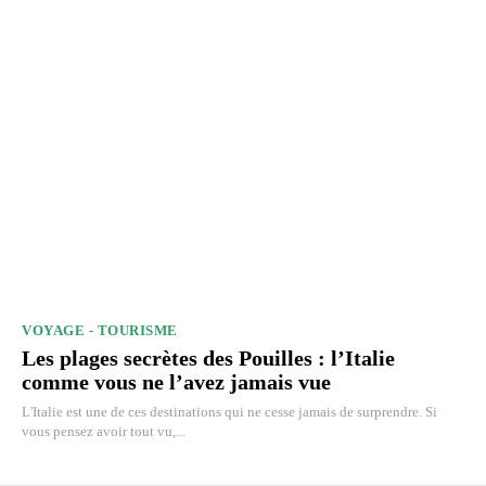
VOYAGE - TOURISME
Les plages secrètes des Pouilles : l’Italie
comme vous ne l’avez jamais vue
L'Italie est une de ces destinations qui ne cesse jamais de surprendre. Si
vous pensez avoir tout vu,...