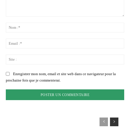
Commenter
:
No
:*
Ema
:*
Sit
:
Enregistrer mon nom, email et site web dans ce navigateur pour la
prochaine fois que je commenterai.