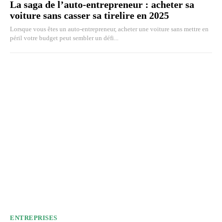
La saga de l’auto-entrepreneur : acheter sa
voiture sans casser sa tirelire en 2025
Lorsque vous êtes un auto-entrepreneur, acheter une voiture sans mettre en
péril votre budget peut sembler un défi...
ENTREPRISES