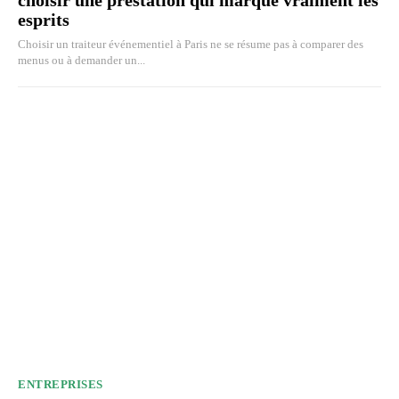
choisir une prestation qui marque vraiment les
esprits
Choisir un traiteur événementiel à Paris ne se résume pas à comparer des
menus ou à demander un...
ENTREPRISES