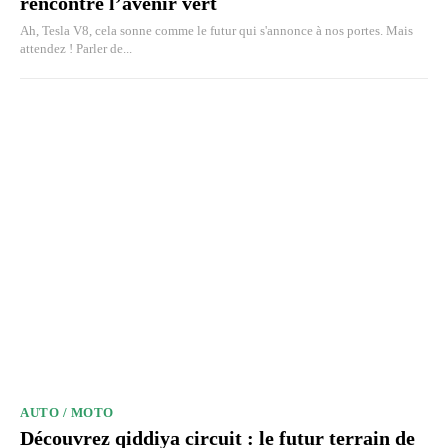
rencontre l’avenir vert
Ah, Tesla V8, cela sonne comme le futur qui s'annonce à nos portes. Mais
attendez ! Parler de...
AUTO / MOTO
Découvrez qiddiya circuit : le futur terrain de