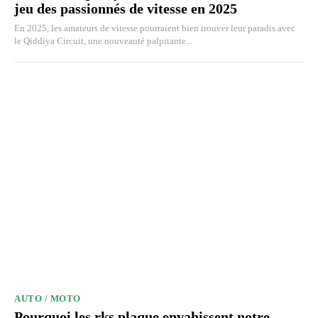
jeu des passionnés de vitesse en 2025
En 2025, les amateurs de vitesse pourraient bien trouver leur paradis avec
le Qiddiya Circuit, une nouveauté palpitante...
AUTO / MOTO
Pourquoi les rks plaque envahissent notre