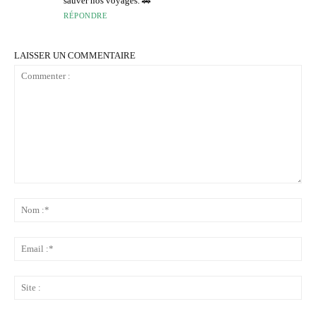
sauver nos voyages. 🚗
RÉPONDRE
LAISSER UN COMMENTAIRE
Commenter
:
No
:*
Ema
:*
Sit
: