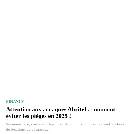
FINANCE
Attention aux arnaques Abritel : comment
éviter les pièges en 2025 !
Si comme moi, vous avez déjà passé des heures à rêvasser devant le choix
de locations de vacances...