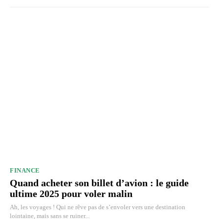
FINANCE
Quand acheter son billet d’avion : le guide
ultime 2025 pour voler malin
Ah, les voyages ! Qui ne rêve pas de s’envoler vers une destination
lointaine, mais sans se ruiner...