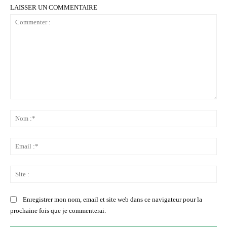
LAISSER UN COMMENTAIRE
Commenter
:
No
:*
Ema
:*
Sit
:
Enregistrer mon nom, email et site web dans ce navigateur pour la
prochaine fois que je commenterai.