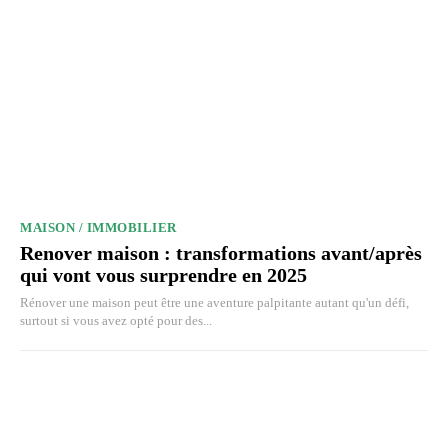
MAISON / IMMOBILIER
Renover maison : transformations avant/après
qui vont vous surprendre en 2025
Rénover une maison peut être une aventure palpitante autant qu'un défi,
surtout si vous avez opté pour des...