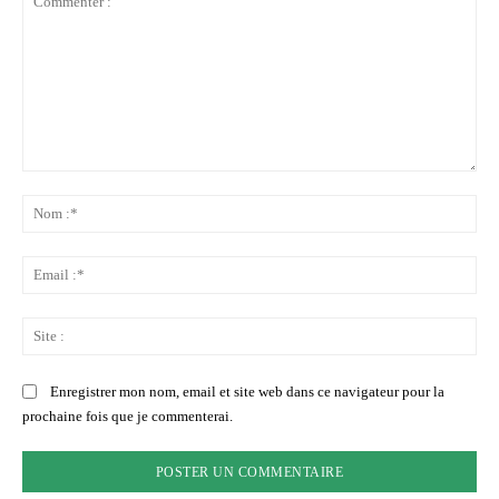
Commenter
:
No
:*
Ema
:*
Sit
:
Enregistrer mon nom, email et site web dans ce navigateur pour la
prochaine fois que je commenterai.