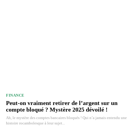
FINANCE
Peut-on vraiment retirer de l’argent sur un
compte bloqué ? Mystère 2025 dévoilé !
Ah, le mystère des comptes bancaires bloqués ! Qui n’a jamais entendu une
histoire rocambolesque à leur sujet...