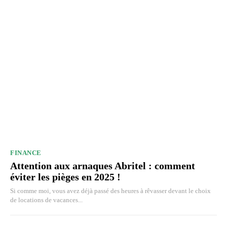
FINANCE
Attention aux arnaques Abritel : comment
éviter les pièges en 2025 !
Si comme moi, vous avez déjà passé des heures à rêvasser devant le choix
de locations de vacances...