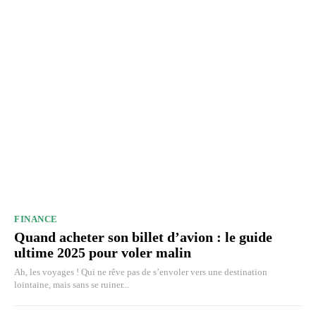
FINANCE
Quand acheter son billet d’avion : le guide
ultime 2025 pour voler malin
Ah, les voyages ! Qui ne rêve pas de s’envoler vers une destination
lointaine, mais sans se ruiner...