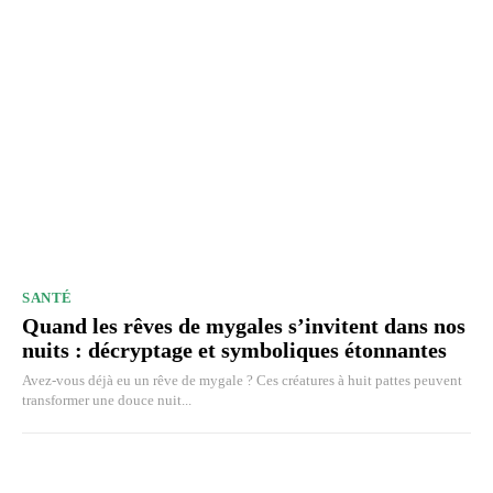
SANTÉ
Quand les rêves de mygales s’invitent dans nos
nuits : décryptage et symboliques étonnantes
Avez-vous déjà eu un rêve de mygale ? Ces créatures à huit pattes peuvent
transformer une douce nuit...