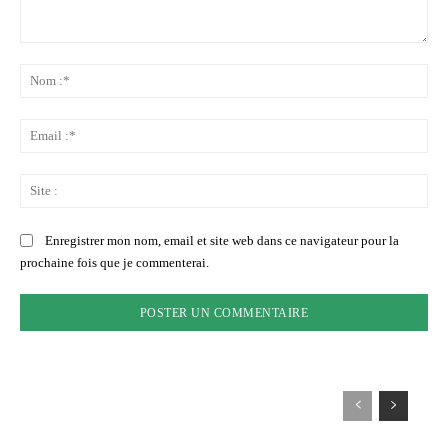
Commenter
:
No
:*
Ema
:*
Sit
:
Enregistrer mon nom, email et site web dans ce navigateur pour la
prochaine fois que je commenterai.