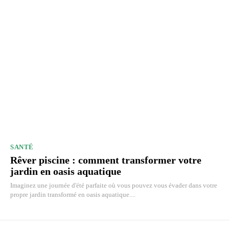
SANTÉ
Rêver piscine : comment transformer votre
jardin en oasis aquatique
Imaginez une journée d'été parfaite où vous pouvez vous évader dans votre
propre jardin transformé en oasis aquatique....