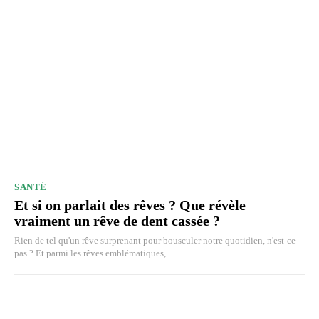
SANTÉ
Et si on parlait des rêves ? Que révèle
vraiment un rêve de dent cassée ?
Rien de tel qu'un rêve surprenant pour bousculer notre quotidien, n'est-ce
pas ? Et parmi les rêves emblématiques,...