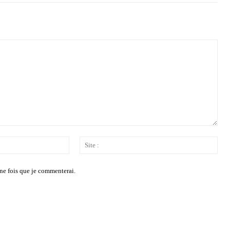
Email
Site
:*
:
ne fois que je commenterai.