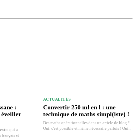
ACTUALITÉS
ssane :
Convertir 250 ml en l : une
 éveiller
technique de maths simpl(iste) !
Des maths opérationnelles dans un article de blog ?
Oui, c'est possible et même nécessaire parfois ! Qui...
extra qui a
 français et