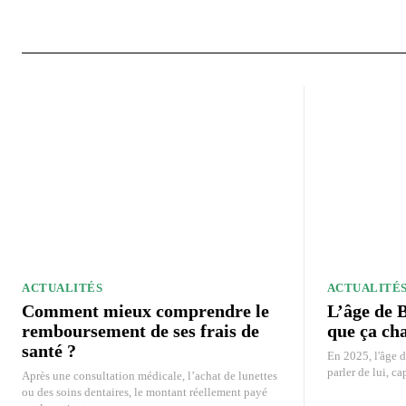
ACTUALITÉS
ACTUALITÉ
Comment mieux comprendre le
L’âge de B
remboursement de ses frais de
que ça ch
santé ?
En 2025, l'âge d
parler de lui, ca
Après une consultation médicale, l’achat de lunettes
ou des soins dentaires, le montant réellement payé