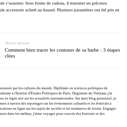
et de s’assumer. Sous forme de cadeau, il transmet un précieux
le accessoire acheté au hasard. Plusieurs paramètres ont été pris en
Article suivant
Comment bien tracer les contours de sa barbe : 3 étapes
clées
assionnée par les cultures du monde. Diplômée en sciences politiques de
alisme à l'Institut d'Études Politiques de Paris. Originaire du Vietnam, j'ai
e en ligne axé sur les actualités internationales. Sur mon blog personnel, je
ment à travers des reportages sur les événements culturels et les festivals à
cations en ligne sur les sujets de société et les tendances de loisirs. Engagée
usion dans les médias, j'aime voyager pour couvrir des histoires et des