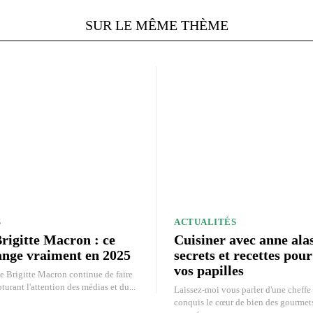
SUR LE MÊME THÈME
S
ACTUALITÉS
rigitte Macron : ce
Cuisiner avec anne ala
ange vraiment en 2025
secrets et recettes pour
vos papilles
e Brigitte Macron continue de faire
pturant l'attention des médias et du...
Laissez-moi vous parler d'une cheffe 
conquis le cœur de bien des gourmets