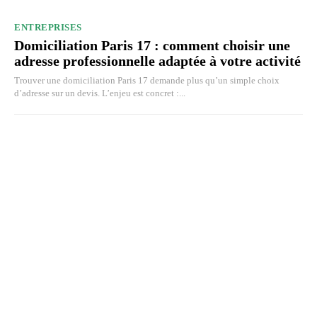
ENTREPRISES
Domiciliation Paris 17 : comment choisir une
adresse professionnelle adaptée à votre activité
Trouver une domiciliation Paris 17 demande plus qu’un simple choix
d’adresse sur un devis. L’enjeu est concret :...