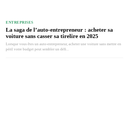
ENTREPRISES
La saga de l’auto-entrepreneur : acheter sa
voiture sans casser sa tirelire en 2025
Lorsque vous êtes un auto-entrepreneur, acheter une voiture sans mettre en
péril votre budget peut sembler un défi...