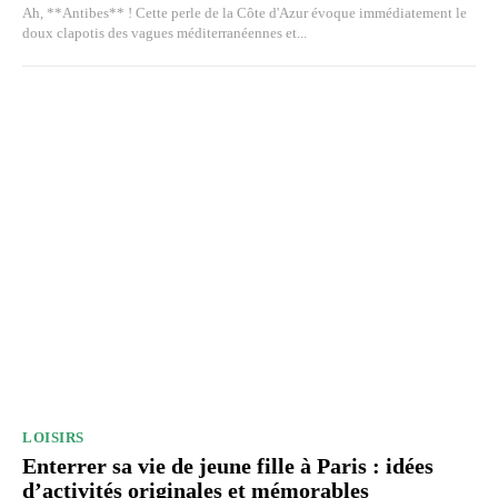
Ah, **Antibes** ! Cette perle de la Côte d'Azur évoque immédiatement le
doux clapotis des vagues méditerranéennes et...
LOISIRS
Enterrer sa vie de jeune fille à Paris : idées
d’activités originales et mémorables