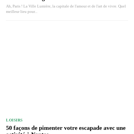
Ah, Paris ! La Ville Lumière, la capitale de l'amour et de l'art de vivre. Quel
meilleur lieu pour...
LOISIRS
50 façons de pimenter votre escapade avec une