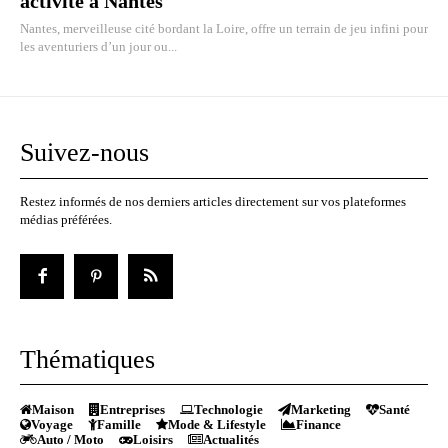
activité à Nantes
Nantes, merveilleuse cité bordant la Loire, offre un terrain de jeu infini pour
les aventuriers d’un jour ou...
Suivez-nous
Restez informés de nos derniers articles directement sur vos plateformes
médias préférées.
Thématiques
Maison
Entreprises
Technologie
Marketing
Santé
Voyage
Famille
Mode & Lifestyle
Finance
Auto / Moto
Loisirs
Actualités