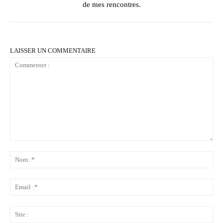
de mes rencontres.
LAISSER UN COMMENTAIRE
Commenter
:
No
:*
Ema
:*
Sit
: