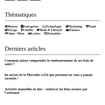
Thématiques
Maison
Entreprises
Technologie
Marketing
Santé
Voyage
Famille
Mode & Lifestyle
Finance
Auto / Moto
Loisirs
Actualités
Derniers articles
Comment mieux comprendre le remboursement de ses frais de
santé ?
les secrets de la Mercedes w214 que personne ne vous a jamais
racontés !
Activités manuelles en duo : renforcer les liens sociaux par
l’artisanat