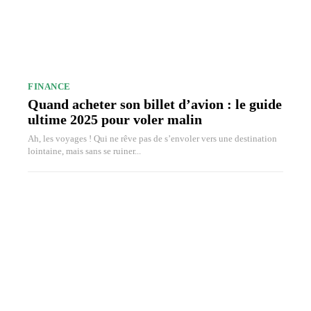
FINANCE
Quand acheter son billet d’avion : le guide
ultime 2025 pour voler malin
Ah, les voyages ! Qui ne rêve pas de s’envoler vers une destination
lointaine, mais sans se ruiner...