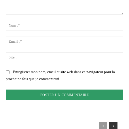
C
N
o
o
m
m
m
E
:
e
m
*
n
a
S
t
i
i
e
l
t
Enregistrer mon nom, email et site web dans ce navigateur pour la
r
:
e
prochaine fois que je commenterai.
:
*
: