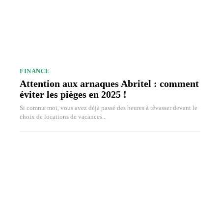
FINANCE
Attention aux arnaques Abritel : comment
éviter les pièges en 2025 !
Si comme moi, vous avez déjà passé des heures à rêvasser devant le
choix de locations de vacances...