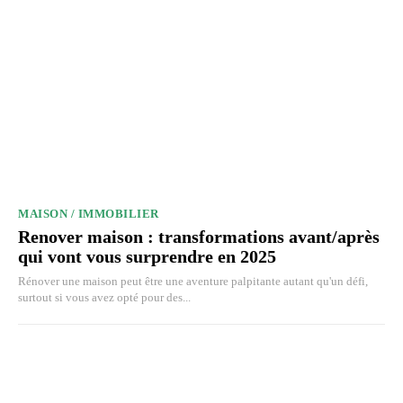
MAISON / IMMOBILIER
Renover maison : transformations avant/après
qui vont vous surprendre en 2025
Rénover une maison peut être une aventure palpitante autant qu'un défi,
surtout si vous avez opté pour des...