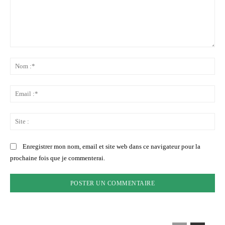
Commenter
:
No
:*
Ema
:*
Sit
:
Enregistrer mon nom, email et site web dans ce navigateur pour la
prochaine fois que je commenterai.