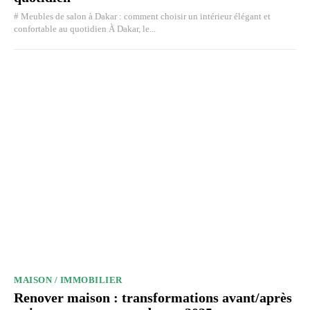
# Meubles de salon à Dakar : comment choisir un intérieur élégant et
confortable au quotidien À Dakar, le...
MAISON / IMMOBILIER
Renover maison : transformations avant/après