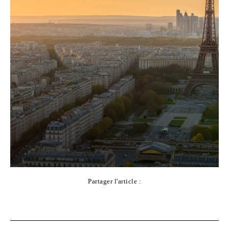
Partager l'article :
Facebook
X
Pinterest
WhatsApp