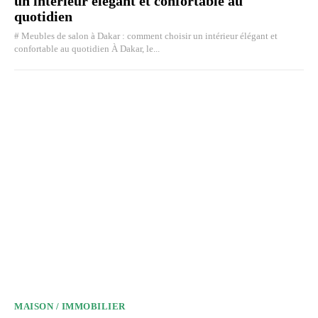
un intérieur élégant et confortable au
quotidien
# Meubles de salon à Dakar : comment choisir un intérieur élégant et
confortable au quotidien À Dakar, le...
MAISON / IMMOBILIER