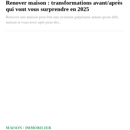
Renover maison : transformations avant/après
qui vont vous surprendre en 2025
Rénover une maison peut être une aventure palpitante autant qu'un défi,
surtout si vous avez opté pour des...
MAISON / IMMOBILIER