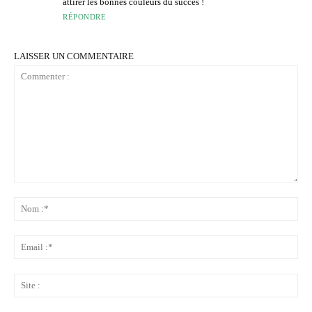
attirer les bonnes couleurs du succès !
RÉPONDRE
LAISSER UN COMMENTAIRE
Commenter
:
No
:*
Ema
:*
Sit
: