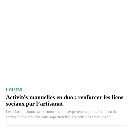
LOISIRS
Activités manuelles en duo : renforcer les liens
sociaux par l’artisanat
Les relations humaines se nourrissent d'expériences partagées. Loin des
écrans et des conversations superficielles, les activités créatives en...