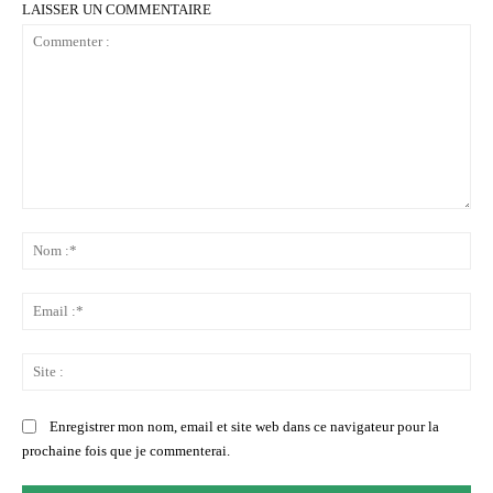
LAISSER UN COMMENTAIRE
Commenter
:
No
:*
Ema
:*
Sit
:
Enregistrer mon nom, email et site web dans ce navigateur pour la
prochaine fois que je commenterai.