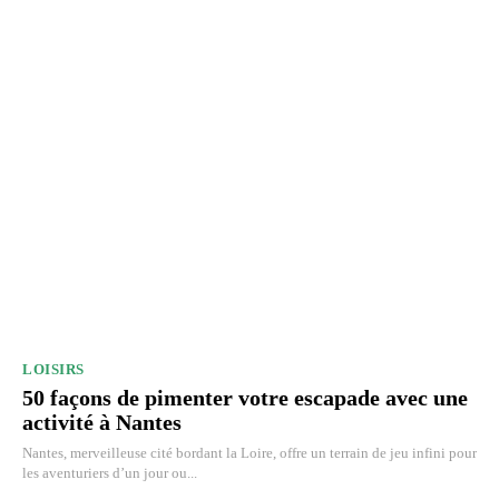
LOISIRS
50 façons de pimenter votre escapade avec une
activité à Nantes
Nantes, merveilleuse cité bordant la Loire, offre un terrain de jeu infini pour
les aventuriers d’un jour ou...