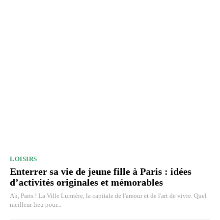
LOISIRS
Enterrer sa vie de jeune fille à Paris : idées
d’activités originales et mémorables
Ah, Paris ! La Ville Lumière, la capitale de l'amour et de l'art de vivre. Quel
meilleur lieu pour...