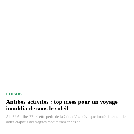
LOISIRS
Antibes activités : top idées pour un voyage
inoubliable sous le soleil
Ah, **Antibes** ! Cette perle de la Côte d'Azur évoque immédiatement le
doux clapotis des vagues méditerranéennes et...