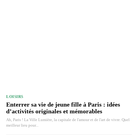
LOISIRS
Enterrer sa vie de jeune fille à Paris : idées
d’activités originales et mémorables
Ah, Paris ! La Ville Lumière, la capitale de l'amour et de l'art de vivre. Quel
meilleur lieu pour...