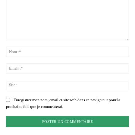
Commenter
:
No
:*
Ema
:*
Sit
:
Enregistrer mon nom, email et site web dans ce navigateur pour la
prochaine fois que je commenterai.