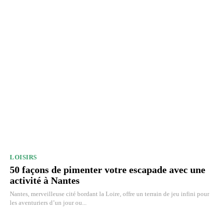
LOISIRS
50 façons de pimenter votre escapade avec une
activité à Nantes
Nantes, merveilleuse cité bordant la Loire, offre un terrain de jeu infini pour
les aventuriers d’un jour ou...