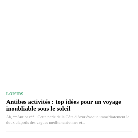
LOISIRS
Antibes activités : top idées pour un voyage
inoubliable sous le soleil
Ah, **Antibes** ! Cette perle de la Côte d'Azur évoque immédiatement le
doux clapotis des vagues méditerranéennes et...