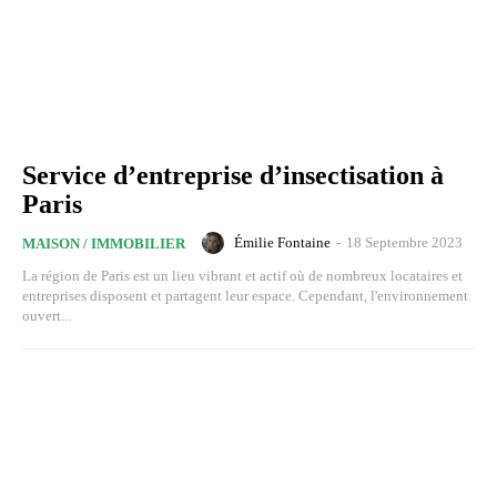
Service d’entreprise d’insectisation à
Paris
Émilie Fontaine
-
18 Septembre 2023
MAISON / IMMOBILIER
La région de Paris est un lieu vibrant et actif où de nombreux locataires et
entreprises disposent et partagent leur espace. Cependant, l'environnement
ouvert...