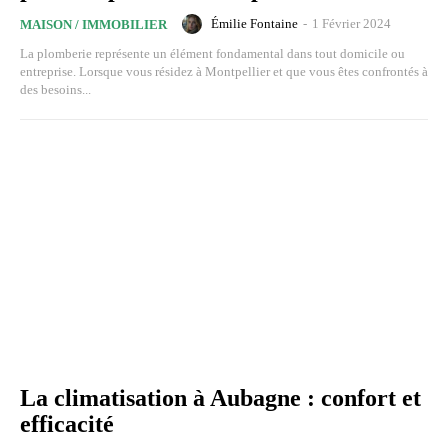
Émilie Fontaine
-
1 Février 2024
MAISON / IMMOBILIER
La plomberie représente un élément fondamental dans tout domicile ou
entreprise. Lorsque vous résidez à Montpellier et que vous êtes confrontés à
des besoins...
La climatisation à Aubagne : confort et
efficacité