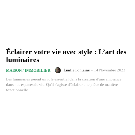
Éclairer votre vie avec style : L’art des
luminaires
Émilie Fontaine
-
14 Novembre 2023
MAISON / IMMOBILIER
Les luminaires jouent un rôle essentiel dans la création d'une ambiance
dans nos espaces de vie. Qu'il s'agisse d'éclairer une pièce de manière
fonctionnelle...