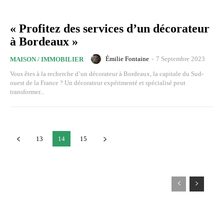
« Profitez des services d’un décorateur
à Bordeaux »
Émilie Fontaine
-
7 Septembre 2023
MAISON / IMMOBILIER
Vous êtes à la recherche d’un décorateur à Bordeaux, la capitale du Sud-
ouest de la France ? Un décorateur expérimenté et spécialisé peut
transformer...
13
14
15