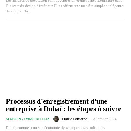
Les affiches de décoration sont devenues un élément incontournable dans
l'univers du design d'intérieur. Elles offrent une manière simple et élégante
d'ajouter de la...
Processus d’enregistrement d’une
entreprise à Dubaï : les étapes à suivre
Émilie Fontaine
-
18 Janvier 2024
MAISON / IMMOBILIER
Dubaï, connue pour son économie dynamique et ses politiques