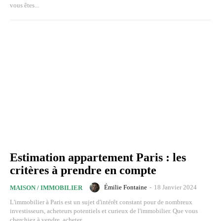
vous êtes...
Estimation appartement Paris : les
critères à prendre en compte
Émilie Fontaine
-
18 Janvier 2024
MAISON / IMMOBILIER
L'immobilier à Paris est un sujet d'intérêt constant pour de nombreux
investisseurs, acheteurs potentiels et curieux de l'immobilier. Que vous
cherchiez à vendre, acheter...