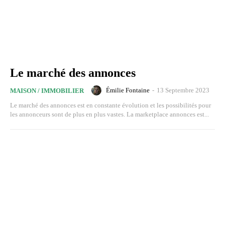
Le marché des annonces
Émilie Fontaine
-
13 Septembre 2023
MAISON / IMMOBILIER
Le marché des annonces est en constante évolution et les possibilités pour
les annonceurs sont de plus en plus vastes. La marketplace annonces est...