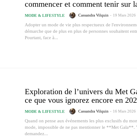
commencer et comment tenir sur l
Cassandra Vilquin
-
19 Mars 2026
MODE & LIFESTYLE
Adopter un mode de vie plus respectueux de l'environnem
démarche que de plus en plus de personnes souhaitent ent
Pourtant, face à...
Exploration de l’univers du Met Ga
ce que vous ignorez encore en 20
Cassandra Vilquin
-
16 Mars 2026
MODE & LIFESTYLE
Quand on pense aux événements les plus exclusifs du mon
mode, impossible de ne pas mentionner le **Met Gala**.
demandez...