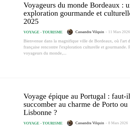
Voyageurs du monde Bordeaux : u
exploration gourmande et culturell
2025
Cassandra Vilquin
-
11 Mars 2026
VOYAGE - TOURISME
Bienvenue dans la magnifique ville de Bordeaux, où l'art d
française rencontre l'exploration culturelle et gourmande. 
voyageurs du monde,...
Voyage épique au Portugal : faut-i
succomber au charme de Porto ou
Lisbonne ?
Cassandra Vilquin
-
8 Mars 2026
VOYAGE - TOURISME