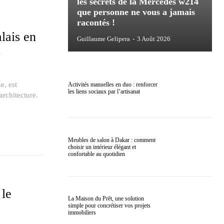
les secrets de la Mercedes w214
que personne ne vous a jamais
racontés !
lais en
Guillaume Gelipera
-
3 Août 2026
s
e, est
Activités manuelles en duo : renforcer
les liens sociaux par l’artisanat
rchitecture.
Meubles de salon à Dakar : comment
choisir un intérieur élégant et
confortable au quotidien
 le
La Maison du Prêt, une solution
simple pour concrétiser vos projets
immobiliers