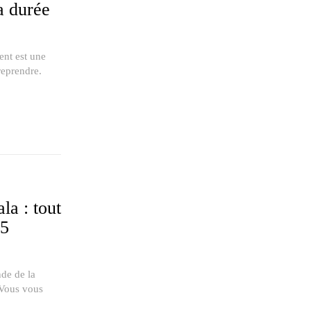
a durée
ent est une
reprendre.
la : tout
25
de de la
 Vous vous