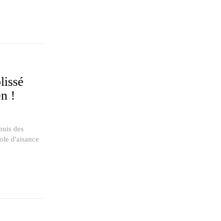
lissé
en !
puis des
ole d'aisance