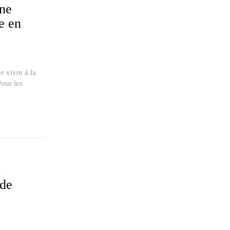
ne
e en
e vivre à la
Pour les
l
 de