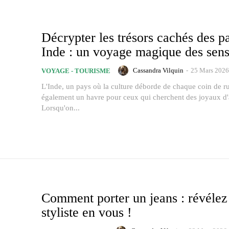
Décrypter les trésors cachés des pa
Inde : un voyage magique des sen
Cassandra Vilquin
-
25 Mars 2026
VOYAGE - TOURISME
L'Inde, un pays où la culture déborde de chaque coin de ru
également un havre pour ceux qui cherchent des joyaux d'a
Lorsqu'on...
Comment porter un jeans : révélez
styliste en vous !