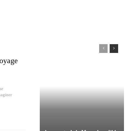
voyage
ne
maginer