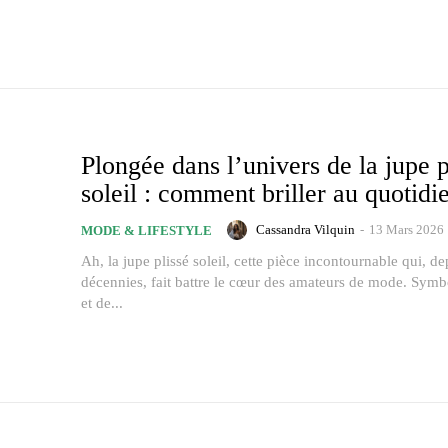
Plongée dans l’univers de la jupe p
soleil : comment briller au quotidi
Cassandra Vilquin
-
13 Mars 2026
MODE & LIFESTYLE
Ah, la jupe plissé soleil, cette pièce incontournable qui, de
décennies, fait battre le cœur des amateurs de mode. Symb
et de...