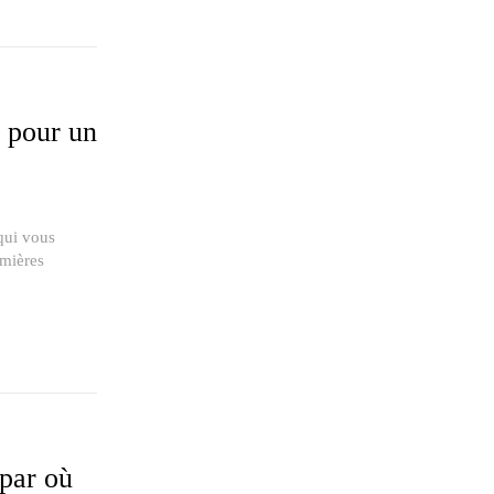
s pour un
qui vous
umières
 par où