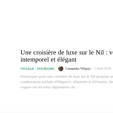
Une croisière de luxe sur le Nil : 
intemporel et élégant
Cassandra Vilquin
-
1 Avril 2026
VOYAGE - TOURISME
Embarquer pour une croisière de luxe sur le Nil propose u
combinaison parfaite d'élégance, d'histoire et d'évasion. I
voguer sur les eaux légendaires de...