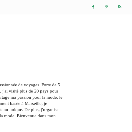
Mode & Lifestyle
Finance
Auto / Moto
Loisir
passionnée de voyages. Forte de 5
 j'ai visité plus de 20 pays pour
artage ma passion pour la mode, le
ment basée à Marseille, je
enu unique. De plus, j'organise
ns la mode. Bienvenue dans mon