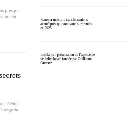
ans presque
t comment
Renover maison : transformations
avant/après qui vont vous surprendre
en 2025
Localance : présentation de l’agence de
visibilité locale fondée par Guillaume
Guersan
secrets
oria ? Moi
va Longoria