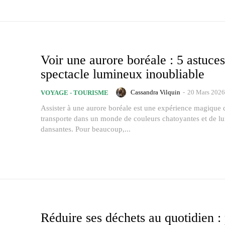
Voir une aurore boréale : 5 astuce
spectacle lumineux inoubliable
Cassandra Vilquin
-
20 Mars 2026
VOYAGE - TOURISME
Assister à une aurore boréale est une expérience magique 
transporte dans un monde de couleurs chatoyantes et de l
dansantes. Pour beaucoup,...
Réduire ses déchets au quotidien :